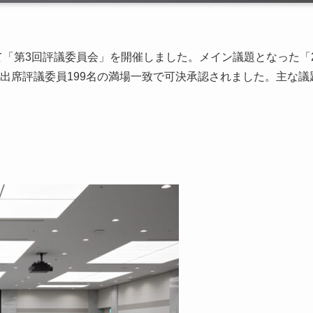
て「第3回評議委員会」を開催しました。メイン議題となった「2
出席評議委員199名の満場一致で可決承認されました。主な議